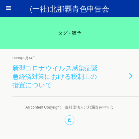
(一社)北那覇青色申告会
タグ › 猶予
2020年5月14日
新型コロナウイルス感染症緊
急経済対策における税制上の
措置について
All content Copyright 一般社団法人北那覇青色申告会