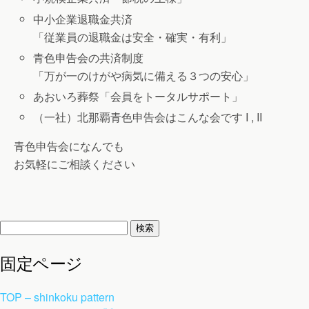
中小企業退職金共済
「従業員の退職金は安全・確実・有利」
青色申告会の共済制度
「万が一のけがや病気に備える３つの安心」
あおいろ葬祭「会員をトータルサポート」
（一社）北那覇青色申告会はこんな会です I , II
青色申告会になんでも
お気軽にご相談ください
検
索:
固定ページ
TOP – shinkoku pattern