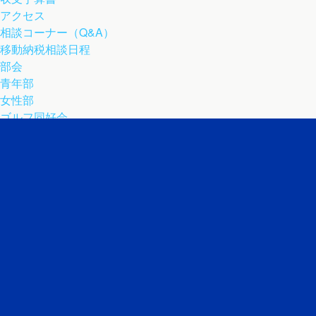
アクセス
相談コーナー（Q&A）
移動納税相談日程
部会
青年部
女性部
ゴルフ同好会
青色申告とは
各種手続き
TOP – normal pattern
アーカイブ
2026年7月
2026年6月
2026年5月
2025年9月
2025年8月